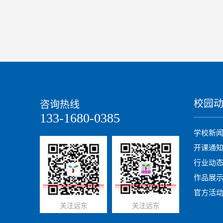
校园
咨询热线
133-1680-0385
学校新
开课通
行业动
作品展
官方活
关注远东
关注远东