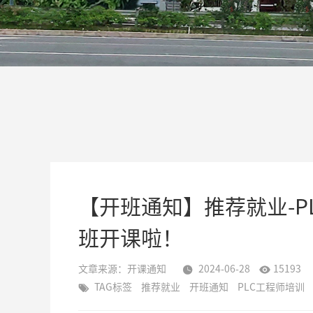
【开班通知】推荐就业-P
班开课啦！
文章来源：
开课通知
2024-06-28
15193


TAG标签
推荐就业
开班通知
PLC工程师培训
