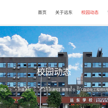
首页
关于远东
校园动态
校园动态
园动态
>
开课通知
>
【开班通知】推荐就业-PLC自动化工程师8